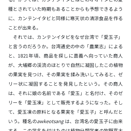
種とされていた時期もあることからも予想できるよう
に、カンテンイタビと同様に寒天状の清涼食品を作る
ことが出来る。
それでは、カンテンイタビをなぜ台湾で「愛玉子」
と言うのだろうか。台湾通史の中の「農業志」による
と、1821年頃、商品を探しに嘉義へ向っていた商人
が、大埔郷の渓流のほとりで自然に凝固したこの植物
の果実を見つけ、その果実を揉み洗いしてみると、ゼ
リー状に凝固することを発見したという。その商人
は、それに娘の名前である「愛玉」と名付け、そのゼ
リーを「愛玉凍」として販売するようになった。そし
て、愛玉凍の原料となる果実を「愛玉子」と呼んだと
いう。種名の
awkeotsang
は、台湾名の愛玉子に由来
する。この学名を付けたのは植物分類学者の牧野富太