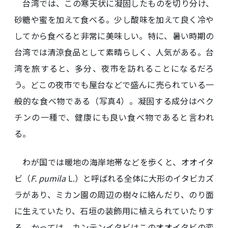
台湾では、この寒天状に凝固したものを切り分け、
砂糖や蜜を加えて食べる。少し酸味を加えて良く冷や
してから食べると非常に美味しい。特に、暑い時期の
台湾では清涼食品として素晴らしく、人気がある。台
湾を旅すると、多分、夜市を訪れることになるだろ
う。どこの夜市でも屋台などで盛んに売られている一
般的な食べ物である（写真4）。凝固する成分はペク
チンの一種で、健康にも良い食べ物であると言われ
る。
わが国では暖地の海岸地帯などを歩くと、オオイタ
ビ（
F. pumila
L.）と呼ばれる全体に大形のイタビカズ
ラがあり、ミカン園の周辺の樹々に絡んだり、のり面
に生えていたり、石垣の装飾用に植えられていたりす
る。かっては、カンテンイタビはこのオオイタビの変