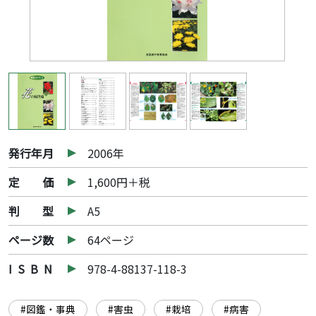
発行年月
2006年
定 価
1,600円＋税
判 型
A5
ページ数
64ページ
I S B N
978-4-88137-118-3
#図鑑・事典
#害虫
#栽培
#病害