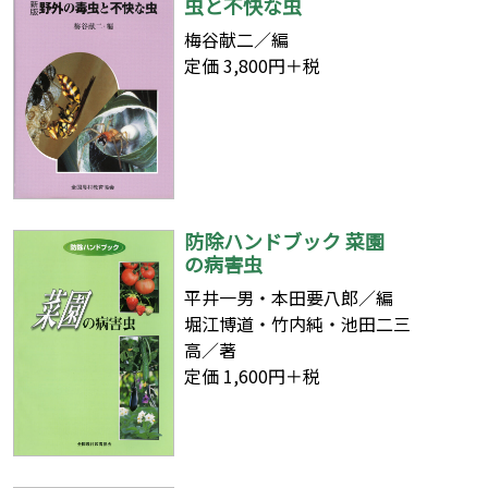
虫と不快な虫
梅谷献二／編
定価 3,800円＋税
防除ハンドブック 菜園
の病害虫
平井一男・本田要八郎／編
堀江博道・竹内純・池田二三
高／著
定価 1,600円＋税