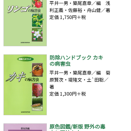
平井一男・築尾嘉章／編 浅
利正義・佐藤裕・舟山健／著
定価 1,750円＋税
防除ハンドブック カキ
の病害虫
平井一男・築尾嘉章／編 菊
原賢次・堤隆文・土`田聡／
著
定価 1,300円＋税
原色図鑑/新版 野外の毒