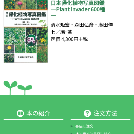
日本帰化植物写真図鑑
―Plant invader 600種
―
清水矩宏・森田弘彦・廣田伸
七／編･著
定価 4,300円＋税
本の紹介
注文方法
書店に注文
オンライン書店に注文