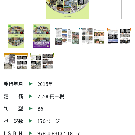
発行年月
2015年
定 価
2,700円＋税
判 型
B5
ページ数
176ページ
I S B N
978-4-88137-181-7