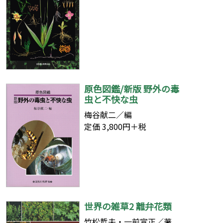
原色図鑑/新版 野外の毒
虫と不快な虫
梅谷献二／編
定価 3,800円＋税
世界の雑草2 離弁花類
竹松哲夫・一前宣正／著