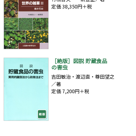
定価 38,350円＋税
［絶版］図説 貯蔵食品
の害虫
吉田敏治・渡辺直・尊田望之
／著
定価 7,200円＋税