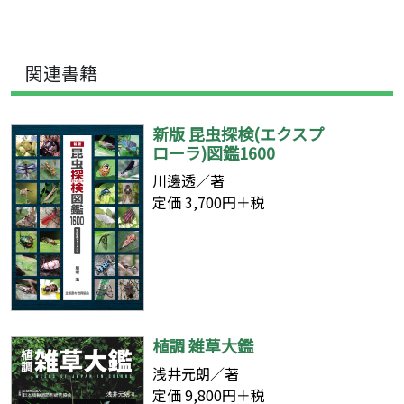
関連書籍
新版 昆虫探検(エクスプ
ローラ)図鑑1600
川邊透／著
定価 3,700円＋税
植調 雑草大鑑
浅井元朗／著
定価 9,800円＋税