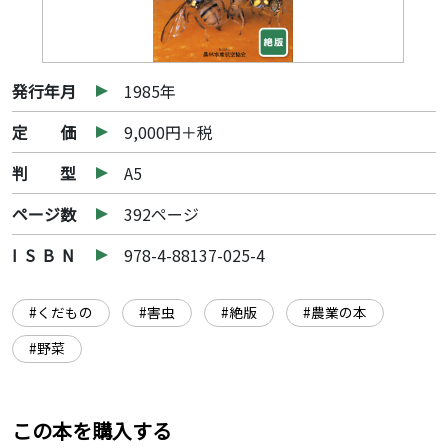
発行年月
1985年
定 価
9,000円＋税
判 型
A5
ページ数
392ページ
I S B N
978-4-88137-025-4
#くだもの
#害虫
#絶版
#農業の本
#野菜
この本を購入する