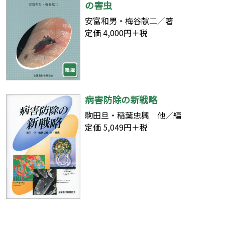
の害虫
安富和男・梅谷献二／著
定価 4,000円＋税
病害防除の新戦略
駒田旦・稲葉忠興 他／編
定価 5,049円＋税