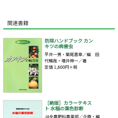
関連書籍
防除ハンドブック カン
キツの病害虫
平井一男・築尾嘉章／編 田
代暢哉・増井伸一／著
定価 1,600円＋税
［絶版］カラーテキス
ト 水稲の葉色診断
JA全農肥料農薬部／企画・編