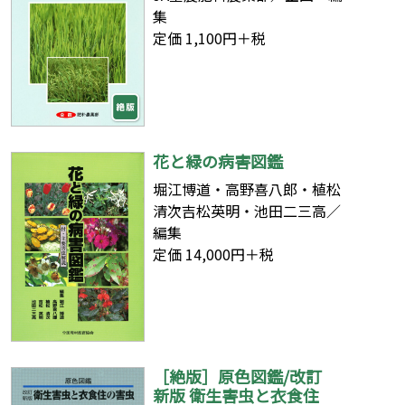
集
定価 1,100円＋税
花と緑の病害図鑑
堀江博道・高野喜八郎・植松
清次吉松英明・池田二三高／
編集
定価 14,000円＋税
［絶版］原色図鑑/改訂
新版 衛生害虫と衣食住