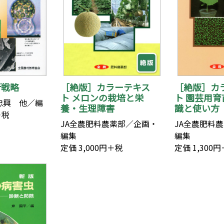
新戦略
［絶版］カラーテキス
［絶版］カ
ト メロンの栽培と栄
ト 園芸用
忠興 他／編
養・生理障害
識と使い方
＋税
JA全農肥料農薬部／企画・
JA全農肥料
編集
編集
定価 3,000円＋税
定価 1,300