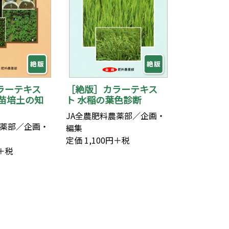
ラーテキス
［絶版］カラーテキス
育苗培土の知
ト 水稲の葉色診断
JA全農肥料農薬部／企画・
農薬部／企画・
編集
定価 1,100円＋税
円＋税