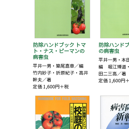
防除ハンドブック トマ
防除ハンドブ
ト・ナス・ピーマンの
の病害虫
病害虫
平井一男・本
平井一男・築尾嘉章／編
編 堀江博道
竹内妙子・折原紀子・高井
田二三高／著
幹夫／著
定価 1,600円
定価 1,600円＋税