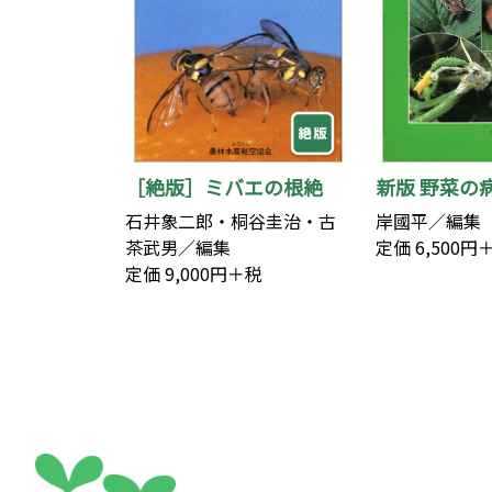
［絶版］ミバエの根絶
新版 野菜の
石井象二郎・桐谷圭治・古
岸國平／編集
茶武男／編集
定価 6,500円
定価 9,000円＋税