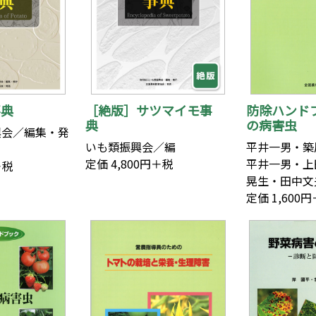
事典
［絶版］サツマイモ事
防除ハンド
典
の病害虫
興会／編集・発
いも類振興会／編
平井一男・
定価 4,800円＋税
平井一男・上
＋税
晃生・田中文
定価 1,600