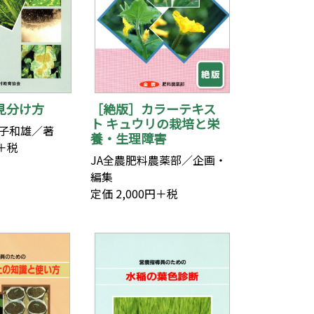
見分け方
［絶版］カラーテキス
ト キュウリの栽培と栄
子和雄／著
養・生理障害
円＋税
JA全農肥料農薬部／企画・
編集
定価 2,000円＋税