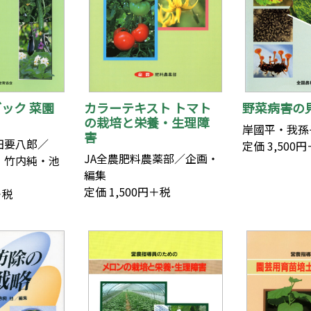
ック 菜園
カラーテキスト トマト
野菜病害の
の栽培と栄養・生理障
岸國平・我孫
害
田要八郎／
定価 3,500
JA全農肥料農薬部／企画・
・竹内純・池
編集
定価 1,500円＋税
＋税