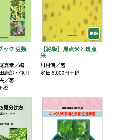
ブック 豆類
［絶版］黒点米と斑点
米
築尾嘉章／編
川村満／著
田康郎・仲川
定価 6,000円＋税
夫／著
円＋税