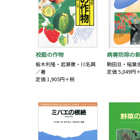
校庭の作物
病害防除の
板木利隆・岩瀬徹・川名興
駒田旦・稲葉
／著
定価 5,049円
定価 1,905円＋税