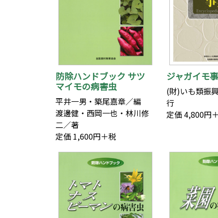
防除ハンドブック サツ
ジャガイモ
マイモの病害虫
(財)いも類振
平井一男・築尾嘉章／編
行
渡邊健・西岡一也・林川修
定価 4,800円
二／著
定価 1,600円＋税