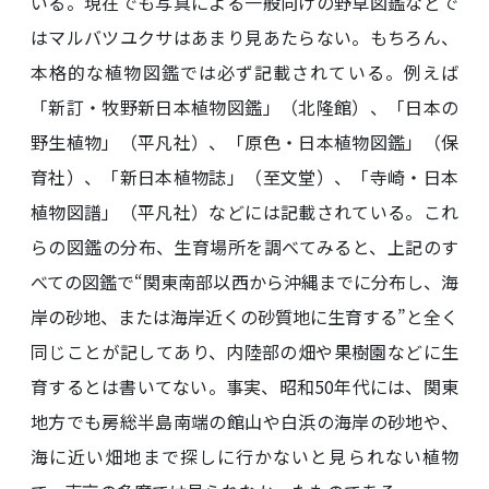
いる。現在でも写真による一般向けの野草図鑑などで
はマルバツユクサはあまり見あたらない。もちろん、
本格的な植物図鑑では必ず記載されている。例えば
「新訂・牧野新日本植物図鑑」（北隆館）、「日本の
野生植物」（平凡社）、「原色・日本植物図鑑」（保
育社）、「新日本植物誌」（至文堂）、「寺崎・日本
植物図譜」（平凡社）などには記載されている。これ
らの図鑑の分布、生育場所を調べてみると、上記のす
べての図鑑で“関東南部以西から沖縄までに分布し、海
岸の砂地、または海岸近くの砂質地に生育する”と全く
同じことが記してあり、内陸部の畑や果樹園などに生
育するとは書いてない。事実、昭和50年代には、関東
地方でも房総半島南端の館山や白浜の海岸の砂地や、
海に近い畑地まで探しに行かないと見られない植物