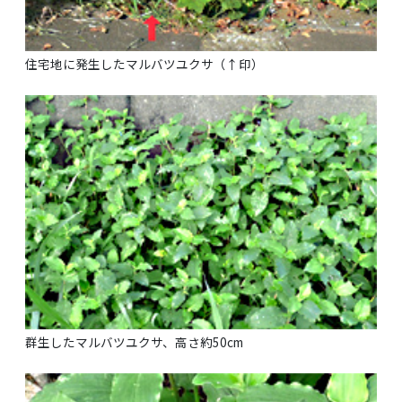
住宅地に発生したマルバツユクサ（↑印）
群生したマルバツユクサ、高さ約50cm