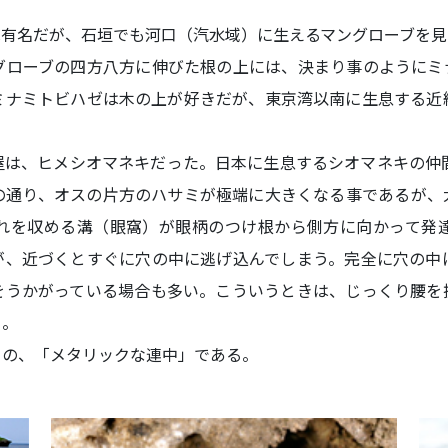
有名だが、石垣でも河口（汽水域）に生えるマングローブを見
グローブの四方八方に伸びた根の上には、決まり事のようにミ
ミナミトビハゼは木の上が好きだが、東京湾以南に生息する近
は、ヒメシオマネキだった。日本に生息するシオマネキの仲間
の通り、オスの片方のハサミが極端に大きくなる事であるが、
れを収める溝（眼窩）が眼柄のつけ根から側方に向かって発
が、近づくとすぐに穴の中に逃げ込んでしまう。完全に穴の中
をうかがっている場合も多い。こういうときは、じっくり腰を
る。
の、「メタリックな連中」である。