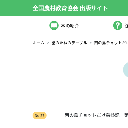
全国農村教育協会 出版サイト
本の紹介
ホーム
話のたねのテーブル
南の島チョットだけ探検記 第４回
南の島チョットだけ探検記 
No.27