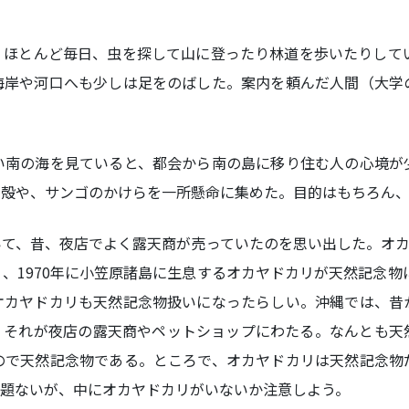
ほとんど毎日、虫を探して山に登ったり林道を歩いたりしてい
海岸や河口へも少しは足をのばした。案内を頼んだ人間（大学
南の海を見ていると、都会から南の島に移り住む人の心境が
貝殻や、サンゴのかけらを一所懸命に集めた。目的はもちろん
て、昔、夜店でよく露天商が売っていたのを思い出した。オカ
、1970年に小笠原諸島に生息するオカヤドカリが天然記念物に
オカヤドカリも天然記念物扱いになったらしい。沖縄では、昔
、それが夜店の露天商やペットショップにわたる。なんとも天
ので天然記念物である。ところで、オカヤドカリは天然記念物
問題ないが、中にオカヤドカリがいないか注意しよう。