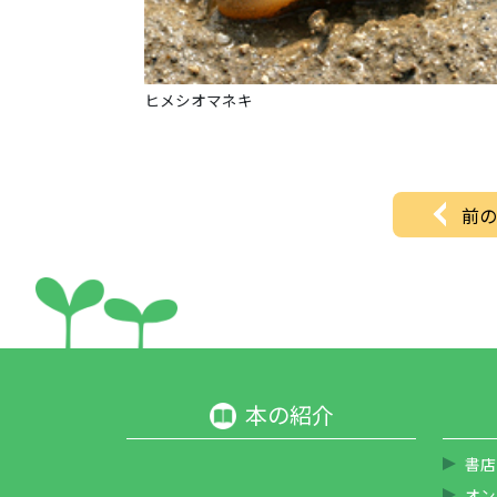
ヒメシオマネキ
前の
本の紹介
書店
オン