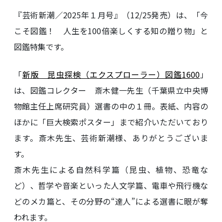
『芸術新潮／2025年１月号』（12/25発売）は、「今
こそ図鑑！ 人生を100倍楽しくする知の贈り物」と
図鑑特集です。
「
新版 昆虫探検（エクスプローラー）図鑑1600
」
は、図鑑コレクター 斎木健一先生（千葉県立中央博
物館主任上席研究員）選書の中の１冊。表紙、内容の
ほかに「巨大検索ポスター」まで紹介いただいており
ます。斎木先生、芸術新潮様、ありがとうございま
す。
斎木先生による自然科学篇（昆虫、植物、恐竜な
ど）、哲学や音楽といった人文学篇、電車や飛行機な
どのメカ篇と、その分野の“達人”による選書に眼が奪
われます。