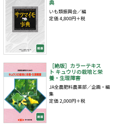
典
いも類振興会／編
定価 4,800円＋税
［絶版］カラーテキス
ト キュウリの栽培と栄
養・生理障害
JA全農肥料農薬部／企画・編
集
定価 2,000円＋税