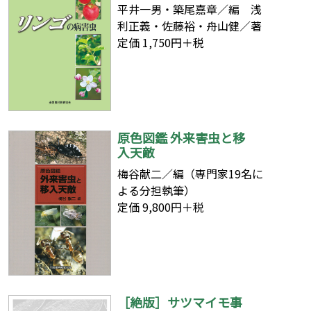
平井一男・築尾嘉章／編 浅
利正義・佐藤裕・舟山健／著
定価 1,750円＋税
原色図鑑 外来害虫と移
入天敵
梅谷献二／編（専門家19名に
よる分担執筆）
定価 9,800円＋税
［絶版］サツマイモ事