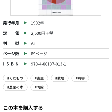
発行年月
1982年
定 価
2,500円＋税
判 型
A5
ページ数
89ページ
I S B N
978-4-88137-013-1
#くだもの
#害虫
#栽培
#病害
#農業の本
#防除
この本を購入する